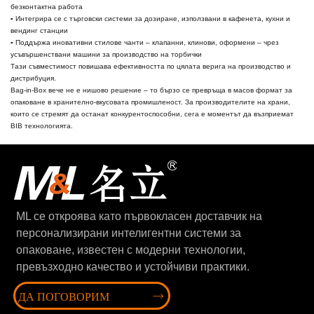
безконтактна работа
▪ Интегрира се с търговски системи за дозиране, използвани в кафенета, кухни и
вендинг станции
▪ Поддържа иновативни стилове чанти – клапанни, клинови, оформени – чрез
усъвършенствани машини за производство на торбички
Тази съвместимост повишава ефективността по цялата верига на производство и
дистрибуция.
Bag-in-Box вече не е нишово решение – то бързо се превръща в масов формат за
опаковане в хранително-вкусовата промишленост. За производителите на храни,
които се стремят да останат конкурентоспособни, сега е моментът да възприемат
BIB технологията.
ML се откроява като първокласен доставчик на
персонализирани интелигентни системи за
опаковане, известен с модерни технологии,
превъзходно качество и устойчиви практики.
ДА ПОГОВОРИМ
