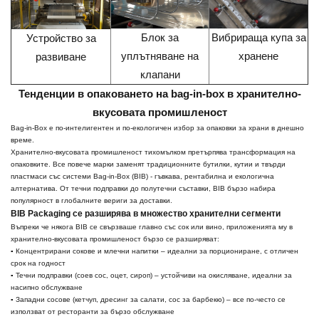
Блок за
Вибрираща купа за
Устройство за
уплътняване на
хранене
развиване
клапани
Тенденции в опаковането на bag-in-box в хранително-
вкусовата промишленост
Bag-in-Box е по-интелигентен и по-екологичен избор за опаковки за храни в днешно
време.
Хранително-вкусовата промишленост тихомълком претърпява трансформация на
опаковките. Все повече марки заменят традиционните бутилки, кутии и твърди
пластмаси със системи Bag-in-Box (BIB) - гъвкава, рентабилна и екологична
алтернатива. От течни подправки до полутечни съставки, BIB бързо набира
популярност в глобалните вериги за доставки.
BIB Packaging се разширява в множество хранителни сегменти
Въпреки че някога BIB се свързваше главно със сок или вино, приложенията му в
хранително-вкусовата промишленост бързо се разширяват:
▪ Концентрирани сокове и млечни напитки – идеални за порциониране, с отличен
срок на годност
▪ Течни подправки (соев сос, оцет, сироп) – устойчиви на окисляване, идеални за
насипно обслужване
▪ Западни сосове (кетчуп, дресинг за салати, сос за барбекю) – все по-често се
използват от ресторанти за бързо обслужване