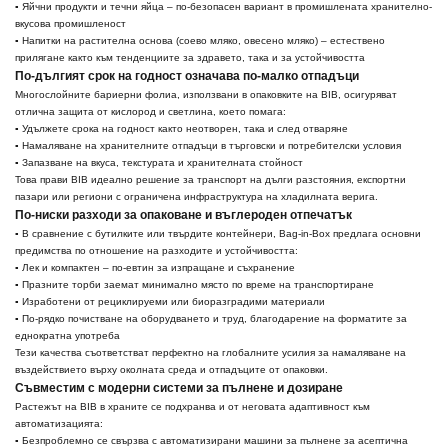
▪ Яйчни продукти и течни яйца – по-безопасен вариант в промишлената хранително-
вкусова промишленост
▪ Напитки на растителна основа (соево мляко, овесено мляко) – естествено
прилягане както към тенденциите за здравето, така и за устойчивостта
По-дългият срок на годност означава по-малко отпадъци
Многослойните бариерни фолиа, използвани в опаковките на BIB, осигуряват
отлична защита от кислород и светлина, което помага:
▪ Удължете срока на годност както неотворен, така и след отваряне
▪ Намаляване на хранителните отпадъци в търговски и потребителски условия
▪ Запазване на вкуса, текстурата и хранителната стойност
Това прави BIB идеално решение за транспорт на дълги разстояния, експортни
пазари или региони с ограничена инфраструктура на хладилната верига.
По-ниски разходи за опаковане и въглероден отпечатък
▪ В сравнение с бутилките или твърдите контейнери, Bag-in-Box предлага основни
предимства по отношение на разходите и устойчивостта:
▪ Лек и компактен – по-евтин за изпращане и съхранение
▪ Празните торби заемат минимално място по време на транспортиране
▪ Изработени от рециклируеми или биоразградими материали
▪ По-рядко почистване на оборудването и труд, благодарение на форматите за
еднократна употреба
Тези качества съответстват перфектно на глобалните усилия за намаляване на
въздействието върху околната среда и отпадъците от опаковки.
Съвместим с модерни системи за пълнене и дозиране
Растежът на BIB в храните се подхранва и от неговата адаптивност към
автоматизацията:
▪ Безпроблемно се свързва с автоматизирани машини за пълнене за асептична