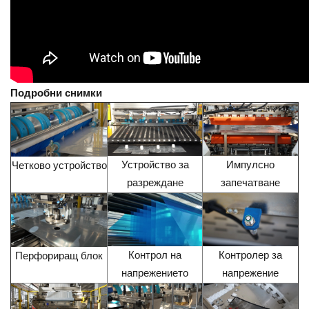
Подробни снимки
Устройство за
Импулсно
Четково устройство
разреждане
запечатване
Контрол на
Контролер за
Перфориращ блок
напрежението
напрежение