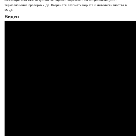
термовизионна проверка и др. Вкоренете автоматизацията и интелигентността в
Mingli.
Видео