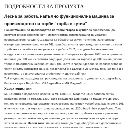
ПОДРОБНОСТИ ЗА ПРОДУКТА
Лесна за работа, напълно функционална машина за
производство на торби "торба в кутия"
Нашият
Машини за производство на торби "торба в кутия"
са проектирани да
осигурят висока ефективност и интелигентна автоматизация за мащабни
производствени среди. Създадена да обработва всички топлинно запечатващи
материали, включително чисто PE, тази безпилотна производствена линия за умни
торбички е способна на непрекъсната работа 24/7, осигурявайки максимална
продуктивност с минимална ръчна намеса. С ширина на филма 1600 мм и диаметър
на ролка до 800 мм, системата поддържа дължина на торбата до 800 мм на двойна
торба и максимална ширина от 1600 мм, което я прави идеална за производство на
чанти с голям капацитет на BIB. Фюзелажът е с дължина 26 метра, тежи 20 тона и е
проектиран за индустриална стабилност и дълготрайност.
Той е идеално подходящ за производство на опаковки като доматен сос bag-in-Box,
Кафе на зърна Bag-in-Box, Oil Bag-in-Box и Milk Bag-in-Box.
Характеристики
ML-1600BIB е подобрена версия на ML-1300BIB. Моделът 1600 запазва всички
характеристики на модела 1300, като разширява ширината на машината до 1600
мм, което позволява еднократно производство на четири устройства bag-in-box с 10L
и по-ниско, както и хоризонтално производство на 220L bag-in-box устройства. Това
значително увеличава скоростта на производство на торбички в кутия с различни
размери, позволявайки на една машина да достигне капацитета на две или дори
четири машини.
Освен това
, машината може да бъде оборудвана с допълнителни
аксесоари като CCD визуално затваряне, закрепване на направляващ улей,