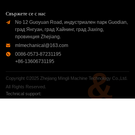
Свържете се с нас
No 12 Guoyuan Road, индустриален парк Guodian,

град Янгуан, град Хайнинг, град Jiaxing,
провинция Zhejiang.
mlmechanical@163.com

0086-0573-87231195

+86-13606731195
&
Copyright ©2025 Zhejiang Mingli Machine Technology Co.,Ltd.
All Rights Reserved.
Technical support: