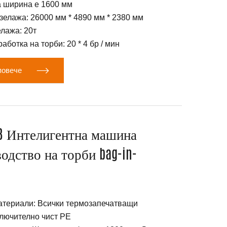
 ширина е 1600 мм
елажа: 26000 мм * 4890 мм * 2380 мм
лажа: 20т
аботка на торби: 20 * 4 бр / мин

повече
IB Интелигентна машина
одство на торби bag-in-
териали: Всички термозапечатващи
лючително чист PE