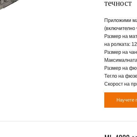
течност
Приложими ма
(включително 
Размер на ма
на ролката: 1
Размер на чан
Максималната
Размер на фюз
Тегло на фюзе
Скорост на при
Научете 