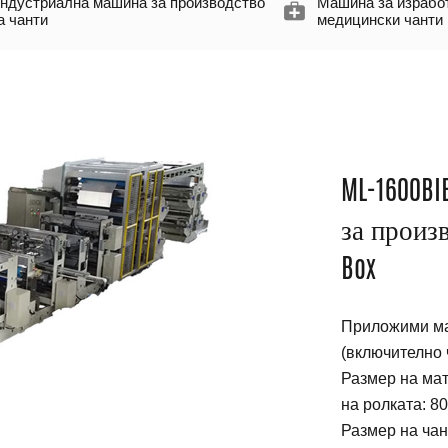
ндустриална машина за производство
Машина за израбо
а чанти
медицински чанти
ML-1600B
за произв
Box
Приложими ма
(включително 
Размер на ма
на ролката: 8
Размер на чан