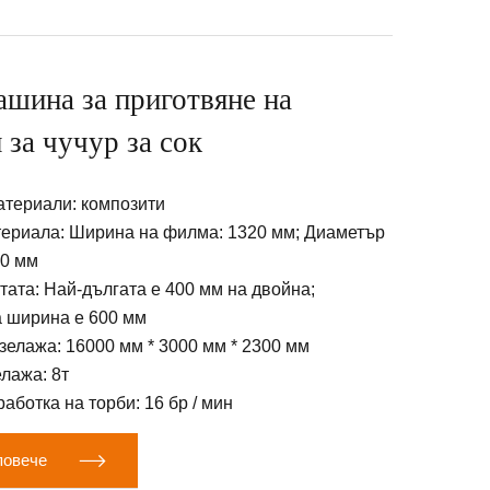
ашина за приготвяне на
 за чучур за сок
териали: композити
териала: Ширина на филма: 1320 мм; Диаметър
00 мм
тата: Най-дългата е 400 мм на двойна;
 ширина е 600 мм
елажа: 16000 мм * 3000 мм * 2300 мм
лажа: 8т
аботка на торби: 16 бр / мин

повече