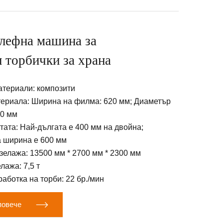
елефна машина за
 торбички за храна
териали: композити
териала: Ширина на филма: 620 мм; Диаметър
00 мм
тата: Най-дългата е 400 мм на двойна;
 ширина е 600 мм
елажа: 13500 мм * 2700 мм * 2300 мм
лажа: 7,5 т
работка на торби: 22 бр./мин

повече