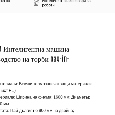
тка на
Интелигентни аксесоари за
роботи
IB Интелигентна машина
одство на торби bag-in-
териали: Всички термозапечатващи материали
чист PE)
териала: Ширина на филма: 1600 мм; Диаметър
00 мм
тата: Най-дългият е 800 мм на двойна;