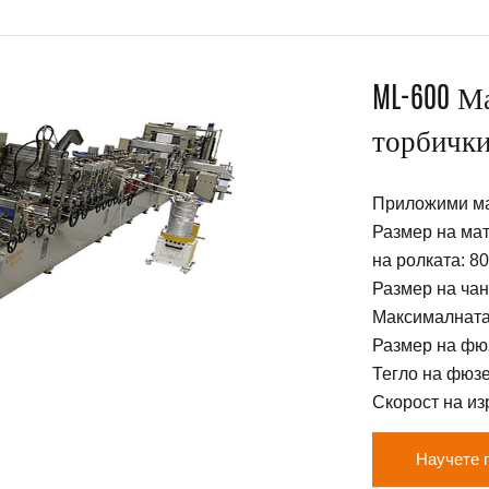
ML-600 М
торбички
Приложими ма
Размер на ма
на ролката: 8
Размер на чан
Максималната
Размер на фюз
Тегло на фюзе
Скорост на изр
Научете 