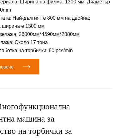
териала: Ширина на филма: 1300 мм; Диаметър
800mm
тата: Най-дългият е 800 мм на двойна;
 ширина е 1300 мм
зелажа: 26000мм*4590мм*2380мм
лажа: Около 17 тона
работка на торбички: 80 pcs/min

повече
Многофункционална
нтна машина за
ство на торбички за