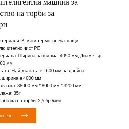
Интелигентна машина за
ство на торби за
ри
териали: Всички термозапечатващи
лючително чист PE
териала: Ширина на филма: 4050 мм; Диаметър
200 мм
тата: Най-дългата е 1600 мм на двойна;
 ширина е 4000 мм
елажа: 38000 мм * 8000 мм * 3200 мм
лажа: 35т
аботка на торби: 2,5 бр./мин

повече