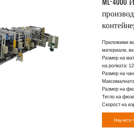
ML-4000 
производ
контейне
Приложими ма
материали, вк
Размер на ма
на ролката: 1
Размер на чан
Максималната
Размер на фюз
Тегло на фюзе
Скорост на изр
Научете 