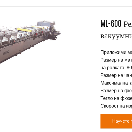
ML-600 Р
вакуумни
Приложими ма
Размер на ма
на ролката: 8
Размер на чан
Максималната
Размер на фюз
Тегло на фюзе
Скорост на из
Научете 