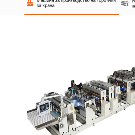
Машина за производство на торбички
И
за храна
н