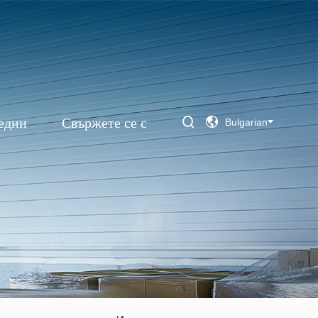
едии
Свържете се с


Bulgarian