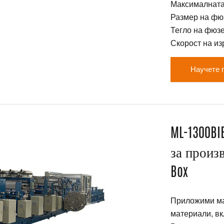
Максималната
Размер на фюз
Тегло на фюзе
Скорост на изр
Научете 
ML-1300B
за произв
Box
Приложими ма
материали, вк