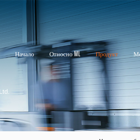
Начало
Относно ML
Продукт
М
Ltd.