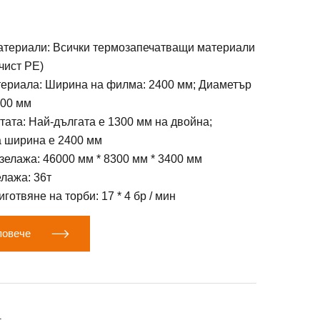
териали: Всички термозапечатващи материали
чист PE)
териала: Ширина на филма: 2400 мм; Диаметър
200 мм
тата: Най-дългата е 1300 мм на двойна;
 ширина е 2400 мм
елажа: 46000 мм * 8300 мм * 3400 мм
лажа: 36т
готвяне на торби: 17 * 4 бр / мин

повече